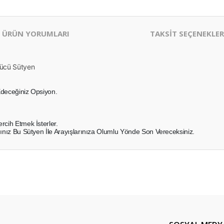
ÜRÜN YORUMLARI
TAKSİT SEÇENEKLER
ltücü Sütyen
Edeceğiniz Opsiyon.
rcih Etmek İsterler.
ğınız Bu Sütyen İle Arayışlarınıza Olumlu Yönde Son Vereceksiniz.
er konularda yetersiz gördüğünüz noktaları öneri formunu kullanarak tarafım
Bu ürüne ilk yorumu siz yapın!
Yorum Yaz