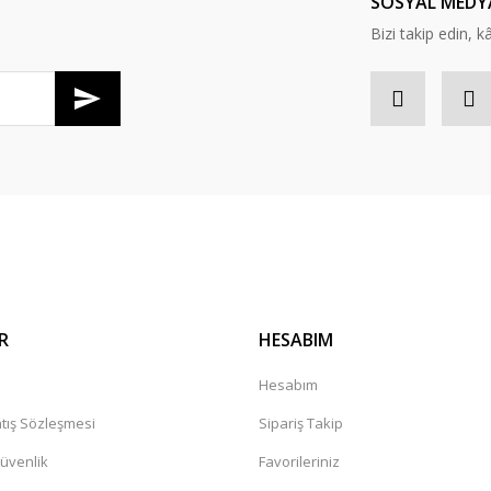
SOSYAL MEDY
Bizi takip edin, kâr
Gönder
R
HESABIM
a
Hesabım
tış Sözleşmesi
Sipariş Takip
Güvenlik
Favorileriniz