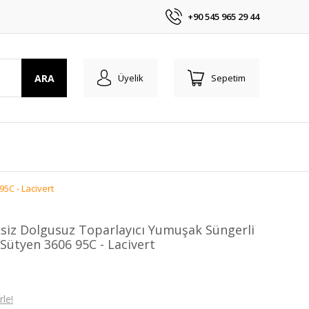
+90 545 965 29 44
ARA
Üyelik
Sepetim
5C - Lacivert
ksiz Dolgusuz Toparlayıcı Yumuşak Süngerli
Sütyen 3606 95C - Lacivert
le!