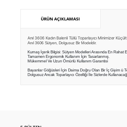
ÜRÜN AÇIKLAMASI
Anıl 3606 Kadın Balenli Tüllü Toparlayıcı Minimizer Küçü
Anıl 3606 Sütyen, Dolgusuz Bir Modeldir.
Kumaş İçerik Bilgisi: Sütyen Modelleri Arasında En Rahat 
Tamamen Ergonomik Kullanım İçin Tasarlanmış.
Mükemmel Ve Uzun Ömürlü Kullanım Garantisi
Bayanlar Göğüsleri İçin Daima Doğru Olan Bir İç Giyim ü Te
Dolgusuz Ancak Toparlayıcı Özelliği İle Sizlerde Kullanaca
Bu ürünün fiyat bilgisi, resim, ürün açıklamalarında ve diğ
Görüş ve önerileriniz için teşekkür ederiz.
Ürün resmi kalitesiz, bozuk veya görüntülenemiyor.
Ürün açıklamasında eksik bilgiler bulunuyor.