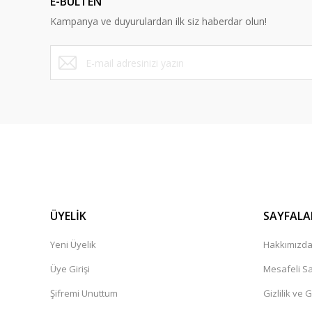
E-BÜLTEN
Ürün bilgilerinde hatalar bulunuyor.
Kampanya ve duyurulardan ilk siz haberdar olun!
Ürün fiyatı diğer sitelerden daha pahalı.
Bu ürüne benzer farklı alternatifler olmalı.
ÜYELİK
SAYFALA
Yeni Üyelik
Hakkımızd
Üye Girişi
Mesafeli Sa
Şifremi Unuttum
Gizlilik ve 