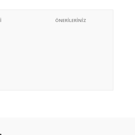
İ
ÖNERİLERİNİZ
ıza iletebilirsiniz.