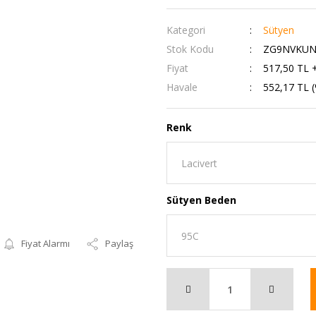
Kategori
Sütyen
Stok Kodu
ZG9NVKUN
Fiyat
517,50 TL 
Havale
552,17 TL (
Renk
Sütyen Beden
Fiyat Alarmı
Paylaş