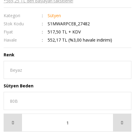
*569,25 TL den başlayan taksitlerle!
Kategori
Sütyen
Stok Kodu
S1MWARPCE8_27482
Fiyat
517,50 TL + KDV
Havale
552,17 TL (%3,00 havale indirimi)
Renk
Sütyen Beden