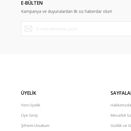
E-BÜLTEN
Ürün bilgilerinde hatalar bulunuyor.
Kampanya ve duyurulardan ilk siz haberdar olun!
Ürün fiyatı diğer sitelerden daha pahalı.
Bu ürüne benzer farklı alternatifler olmalı.
ÜYELİK
SAYFALA
Yeni Üyelik
Hakkımızd
Üye Girişi
Mesafeli Sa
Şifremi Unuttum
Gizlilik ve 