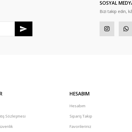
SOSYAL MEDY
Bizi takip edin, kâr
Gönder
R
HESABIM
a
Hesabım
tış Sözleşmesi
Sipariş Takip
Güvenlik
Favorileriniz