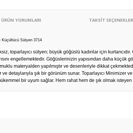
ÜRÜN YORUMLARI
TAKSİT SEÇENEKLER
ı Küçültücü Sütyen 3714
 toparlayıcı sütyen; büyük göğüslü kadınlar için kurtarıcıdır. Gö
ağrısını engellemektedir. Göğüslerinizin yapısından daha küçük g
muklu materyalden yapılmıştır ve desenleriyle dikkat çekmektedir
r ve detaylarıyla şık bir görünüm sunar. Toparlayıcı Minimizer v
 mükemmel bir uyum sağlar. Hem rahat hem de şık olmak isteyen ka
er konularda yetersiz gördüğünüz noktaları öneri formunu kullanarak tarafım
Bu ürüne ilk yorumu siz yapın!
Yorum Yaz