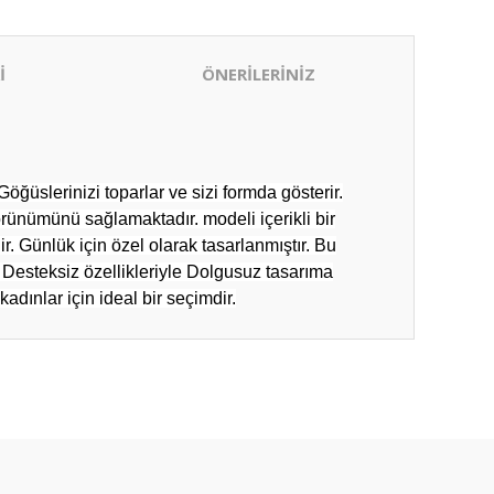
İ
ÖNERİLERİNİZ
ğüslerinizi toparlar ve sizi formda gösterir.
örünümünü sağlamaktadır. modeli içerikli bir
. Günlük için özel olarak tasarlanmıştır. Bu
e Desteksiz özellikleriyle Dolgusuz tasarıma
dınlar için ideal bir seçimdir.
ıza iletebilirsiniz.