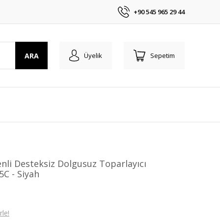
+90 545 965 29 44
ARA
Üyelik
Sepetim
nli Desteksiz Dolgusuz Toparlayıcı
5C - Siyah
le!