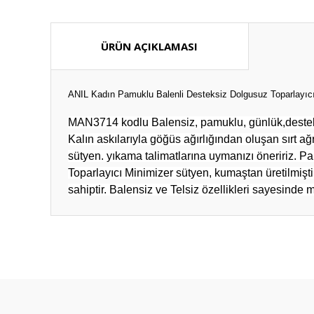
ÜRÜN AÇIKLAMASI
ANIL Kadın Pamuklu Balenli Desteksiz Dolgusuz Toparlayıc
MAN3714 kodlu Balensiz, pamuklu, günlük,desteksiz,
Kalın askılarıyla göğüs ağırlığından oluşan sırt 
sütyen. yıkama talimatlarına uymanızı öneririz. Pa
Toparlayıcı Minimizer sütyen, kumaştan üretilmişti
sahiptir. Balensiz ve Telsiz özellikleri sayesinde
Bu ürünün fiyat bilgisi, resim, ürün açıklamalarında ve diğ
Görüş ve önerileriniz için teşekkür ederiz.
Ürün resmi kalitesiz, bozuk veya görüntülenemiyor.
Ürün açıklamasında eksik bilgiler bulunuyor.