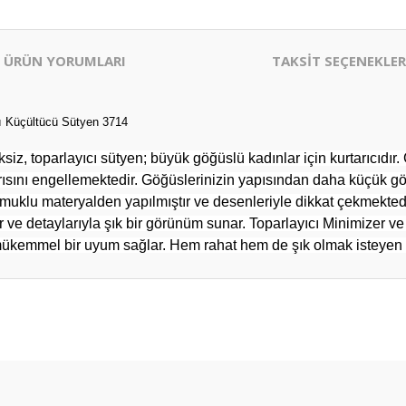
ÜRÜN YORUMLARI
TAKSİT SEÇENEKLER
ı Küçültücü Sütyen 3714
 toparlayıcı sütyen; büyük göğüslü kadınlar için kurtarıcıdır. Gö
ağrısını engellemektedir. Göğüslerinizin yapısından daha küçük g
muklu materyalden yapılmıştır ve desenleriyle dikkat çekmektedir
r ve detaylarıyla şık bir görünüm sunar. Toparlayıcı Minimizer v
 mükemmel bir uyum sağlar. Hem rahat hem de şık olmak isteyen ka
er konularda yetersiz gördüğünüz noktaları öneri formunu kullanarak tarafım
Bu ürüne ilk yorumu siz yapın!
Yorum Yaz