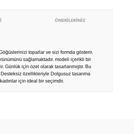
İ
ÖNERİLERİNİZ
ğüslerinizi toparlar ve sizi formda gösterir.
örünümünü sağlamaktadır. modeli içerikli bir
. Günlük için özel olarak tasarlanmıştır. Bu
e Desteksiz özellikleriyle Dolgusuz tasarıma
dınlar için ideal bir seçimdir.
ıza iletebilirsiniz.