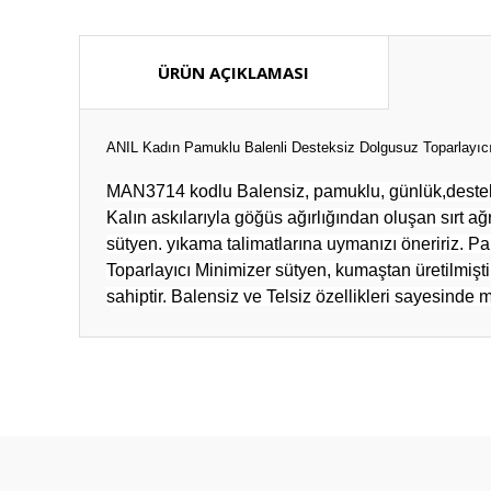
ÜRÜN AÇIKLAMASI
ANIL Kadın Pamuklu Balenli Desteksiz Dolgusuz Toparlayıc
MAN3714 kodlu Balensiz, pamuklu, günlük,desteksiz,
Kalın askılarıyla göğüs ağırlığından oluşan sırt 
sütyen. yıkama talimatlarına uymanızı öneririz. Pa
Toparlayıcı Minimizer sütyen, kumaştan üretilmişti
sahiptir. Balensiz ve Telsiz özellikleri sayesinde
Bu ürünün fiyat bilgisi, resim, ürün açıklamalarında ve diğ
Görüş ve önerileriniz için teşekkür ederiz.
Ürün resmi kalitesiz, bozuk veya görüntülenemiyor.
Ürün açıklamasında eksik bilgiler bulunuyor.