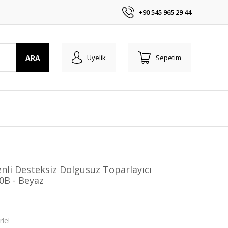
+90 545 965 29 44
ARA
Üyelik
Sepetim
nli Desteksiz Dolgusuz Toparlayıcı
0B - Beyaz
le!