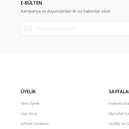
E-BÜLTEN
Ürün bilgilerinde hatalar bulunuyor.
Kampanya ve duyurulardan ilk siz haberdar olun!
Ürün fiyatı diğer sitelerden daha pahalı.
Bu ürüne benzer farklı alternatifler olmalı.
ÜYELİK
SAYFALA
Yeni Üyelik
Hakkımızd
Üye Girişi
Mesafeli Sa
Şifremi Unuttum
Gizlilik ve 