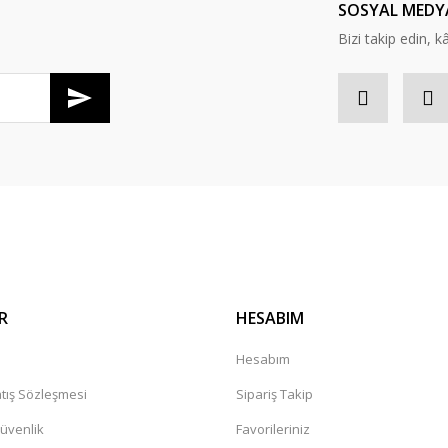
SOSYAL MEDY
Bizi takip edin, kâr
Gönder
R
HESABIM
a
Hesabım
tış Sözleşmesi
Sipariş Takip
Güvenlik
Favorileriniz