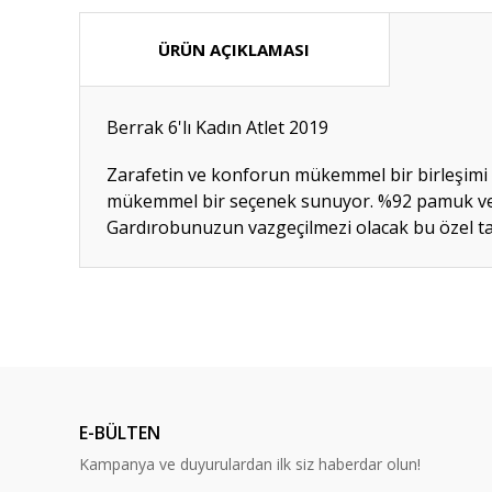
ÜRÜN AÇIKLAMASI
Berrak 6'lı Kadın Atlet 2019
Zarafetin ve konforun mükemmel bir birleşimi olan
mükemmel bir seçenek sunuyor. %92 pamuk ve %8 
Gardırobunuzun vazgeçilmezi olacak bu özel tasa
Bu ürünün fiyat bilgisi, resim, ürün açıklamalarında ve diğ
Görüş ve önerileriniz için teşekkür ederiz.
Ürün resmi kalitesiz, bozuk veya görüntülenemiyor.
Ürün açıklamasında eksik bilgiler bulunuyor.
E-BÜLTEN
Ürün bilgilerinde hatalar bulunuyor.
Kampanya ve duyurulardan ilk siz haberdar olun!
Ürün fiyatı diğer sitelerden daha pahalı.