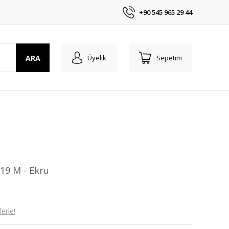
+90 545 965 29 44
ARA
Üyelik
Sepetim
019 M - Ekru
erle!