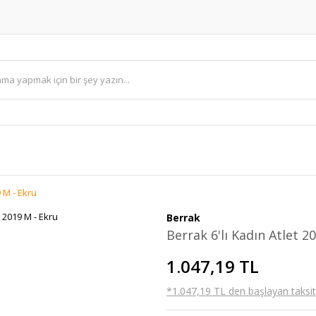
9 M - Ekru
Berrak
Berrak 6'lı Kadın Atlet 2
1.047,19 TL
*1.047,19 TL den başlayan taksitl