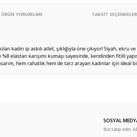
ÜRÜN YORUMLARI
TAKSİT SEÇENEKLER
 kadın ip askılı atlet, şıklığıyla öne çıkıyor! Siyah, ekru ve p
elastan karışımı kumaşı sayesinde, kendinden fitilli yapıs
rım, hem rahatlık hem de tarz arayan kadınlar için ideal bir 
er konularda yetersiz gördüğünüz noktaları öneri formunu kullanarak tarafım
Bu ürüne ilk yorumu siz yapın!
Yorum Yaz
SOSYAL MEDY
Bizi takip edin, kâr