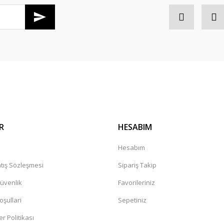
Gönder
R
HESABIM
a
Hesabım
tış Sözleşmesi
Sipariş Takip
Güvenlik
Favorileriniz
oşullari
Sepetiniz
er Politikası