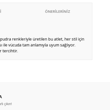
İ
ÖNERİLERİNİZ
udra renkleriyle üretilen bu atlet, her stil için
ı ile vücuda tam anlamıyla uyum sağlıyor.
tercihtir.
ıza iletebilirsiniz.
A
lı çıkın!