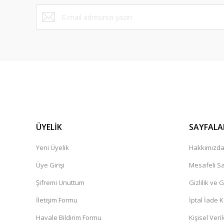
Bu ürüne benzer farklı alternatifler olmalı.
ÜYELİK
SAYFALA
Yeni Üyelik
Hakkımızd
Üye Girişi
Mesafeli Sa
Şifremi Unuttum
Gizlilik ve 
İletişim Formu
İptal İade K
Havale Bildirim Formu
Kişisel Veril