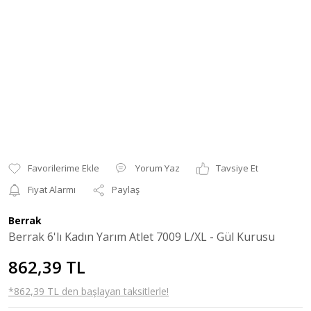
Yorum Yaz
Tavsiye Et
Fiyat Alarmı
Paylaş
Berrak
Berrak 6'lı Kadın Yarım Atlet 7009 L/XL - Gül Kurusu
862,39 TL
*862,39 TL den başlayan taksitlerle!