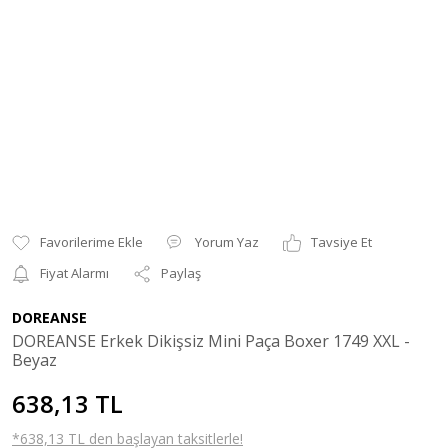
Yorum Yaz
Tavsiye Et
Fiyat Alarmı
Paylaş
DOREANSE
DOREANSE Erkek Dikişsiz Mini Paça Boxer 1749 XXL -
Beyaz
638,13 TL
*638,13 TL den başlayan taksitlerle!