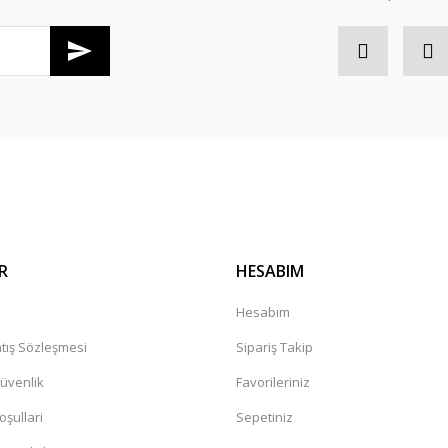
Gönder
R
HESABIM
a
Hesabım
tış Sözleşmesi
Sipariş Takip
Güvenlik
Favorileriniz
oşullari
Sepetiniz