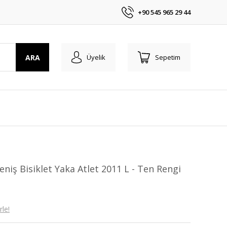
+90 545 965 29 44
ARA
Üyelik
Sepetim
iş Bisiklet Yaka Atlet 2011 L - Ten Rengi
le!