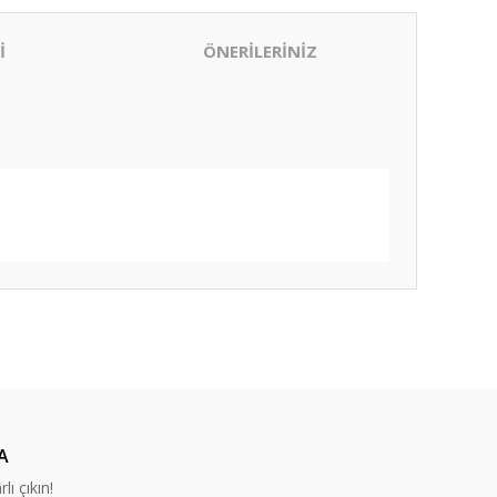
İ
ÖNERİLERİNİZ
ıza iletebilirsiniz.
A
lı çıkın!