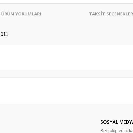
ÜRÜN YORUMLARI
TAKSİT SEÇENEKLER
2011
er konularda yetersiz gördüğünüz noktaları öneri formunu kullanarak tarafım
Bu ürüne ilk yorumu siz yapın!
Yorum Yaz
SOSYAL MEDY
Bizi takip edin, kâr