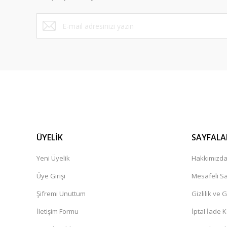
Bu ürüne benzer farklı alternatifler olmalı.
ÜYELİK
SAYFALA
Yeni Üyelik
Hakkımızd
Üye Girişi
Mesafeli Sa
Şifremi Unuttum
Gizlilik ve 
İletişim Formu
İptal İade K