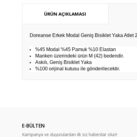
ÜRÜN AÇIKLAMASI
Doreanse Erkek Modal Geniş Bisiklet Yaka Atlet 
%45 Modal %45 Pamuk %10 Elastan
Manken üzerindeki ürün M (42) bedendir.
Askılı, Geniş Bisiklet Yaka
%100 orijinal kutusu ile gönderilecektir.
Bu ürünün fiyat bilgisi, resim, ürün açıklamalarında ve diğ
Görüş ve önerileriniz için teşekkür ederiz.
Ürün resmi kalitesiz, bozuk veya görüntülenemiyor.
Ürün açıklamasında eksik bilgiler bulunuyor.
E-BÜLTEN
Ürün bilgilerinde hatalar bulunuyor.
Kampanya ve duyurulardan ilk siz haberdar olun!
Ürün fiyatı diğer sitelerden daha pahalı.