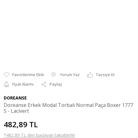
Yorum Yaz
Tavsiye Et
Fiyat Alarmı
Paylaş
DOREANSE
Doreanse Erkek Modal Torbalı Normal Paça Boxer 1777
S - Lacivert
482,89 TL
*482,89 TL den başlayan taksitlerle!