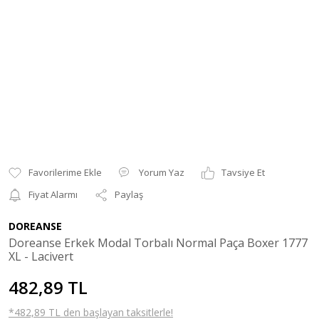
Yorum Yaz
Tavsiye Et
Fiyat Alarmı
Paylaş
DOREANSE
Doreanse Erkek Modal Torbalı Normal Paça Boxer 1777
XL - Lacivert
482,89 TL
*482,89 TL den başlayan taksitlerle!