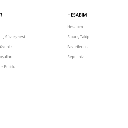
R
HESABIM
a
Hesabım
tış Sözleşmesi
Sipariş Takip
Güvenlik
Favorileriniz
oşullari
Sepetiniz
er Politikası