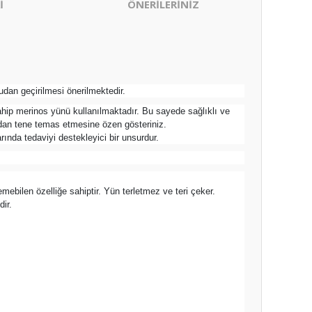
İ
ÖNERİLERİNİZ
dan geçirilmesi önerilmektedir.
ahip merinos yünü kullanılmaktadır. Bu sayede sağlıklı ve
udan tene temas etmesine özen gösteriniz.
rında tedaviyi destekleyici bir unsurdur.
emebilen özelliğe sahiptir. Yün terletmez ve teri çeker.
ir.