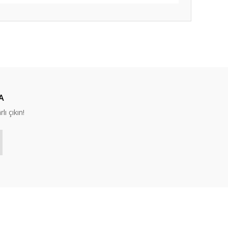
ıza iletebilirsiniz.
A
lı çıkın!