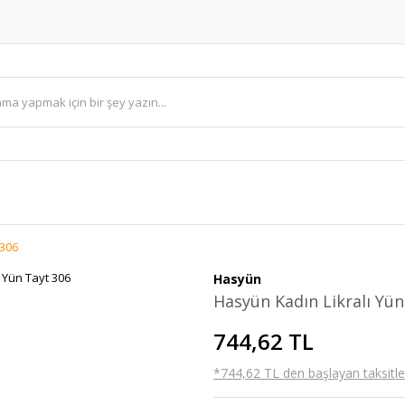
 306
Hasyün
Hasyün Kadın Likralı Yün
744,62 TL
*744,62 TL den başlayan taksitler