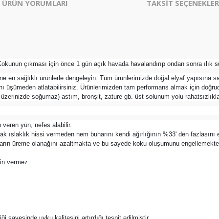
ÜRÜN YORUMLARI
TAKSİT SEÇENEKLER
okunun çıkması için önce 1 gün açık havada havalandırıp ondan sonra ılık su
ine en sağlıklı ürünlerle dengeleyin. Tüm ürünlerimizde doğal elyaf yapısına s
rını üşümeden atlatabilirsiniz. Ürünlerimizden tam performans almak için doğr
z üzerinizde soğumaz) astım, bronşit, zature gb. üst solunum yolu rahatsızlıkla
eren yün, nefes alabilir.
olarak ıslaklık hissi vermeden nem buharını kendi ağırlığının %33' den fazlasını 
arların üreme olanağını azaltmakta ve bu sayede koku oluşumunu engellemekted
zin vermez.
 sayesinde uyku kalitesini artırdığı tespit edilmiştir.