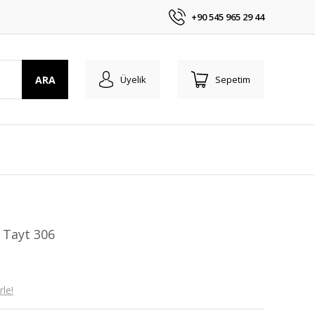
+90 545 965 29 44
ARA
Üyelik
Sepetim
 Tayt 306
le!