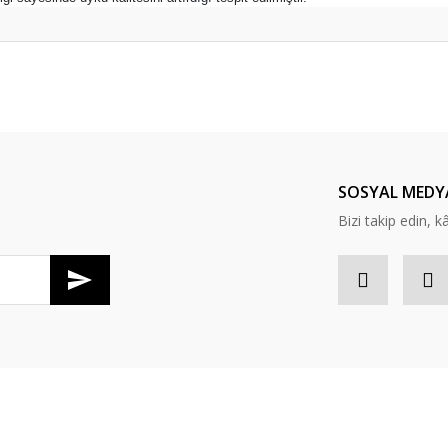
er konularda yetersiz gördüğünüz noktaları öneri formunu kullanarak tarafım
Bu ürüne ilk yorumu siz yapın!
Yorum Yaz
SOSYAL MEDY
Bizi takip edin, kâr
Gönder