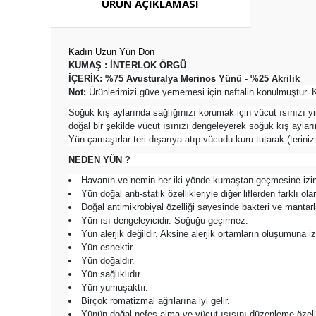
ÜRÜN AÇIKLAMASI
Kadın Uzun Yün Don
KUMAŞ : İNTERLOK ÖRGÜ
İÇERİK: %75 Avusturalya Merinos Yünü - %25 Akrilik
Not:
Ürünlerimizi güve yememesi için naftalin konulmuştur. K
Soğuk kış aylarında sağlığınızı korumak için vücut ısınızı y
doğal bir şekilde vücut ısınızı dengeleyerek soğuk kış ayla
Yün çamaşırlar teri dışarıya atıp vücudu kuru tutarak (terini
NEDEN YÜN ?
Havanın ve nemin her iki yönde kumaştan geçmesine izin v
Yün doğal anti-statik özellikleriyle diğer liflerden farklı 
Doğal antimikrobiyal özelliği sayesinde bakteri ve mant
Yün ısı dengeleyicidir. Soğuğu geçirmez.
Yün alerjik değildir. Aksine alerjik ortamların oluşumuna i
Yün esnektir.
Yün doğaldır.
Yün sağlıklıdır.
Yün yumuşaktır.
Birçok romatizmal ağrılarına iyi gelir.
Yünün doğal nefes alma ve vücut ısısını düzenleme özelliği