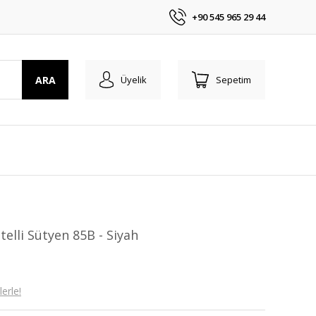
+90 545 965 29 44
ARA
Üyelik
Sepetim
elli Sütyen 85B - Siyah
erle!