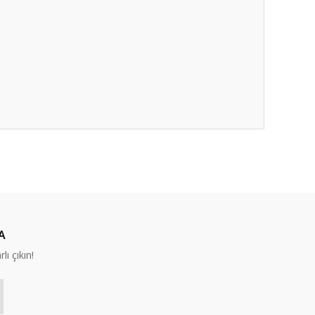
ıza iletebilirsiniz.
A
lı çıkın!