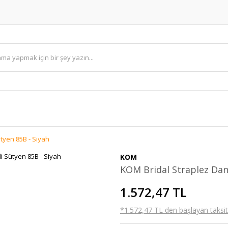
tyen 85B - Siyah
KOM
KOM Bridal Straplez Dant
1.572,47 TL
*1.572,47 TL den başlayan taksitl