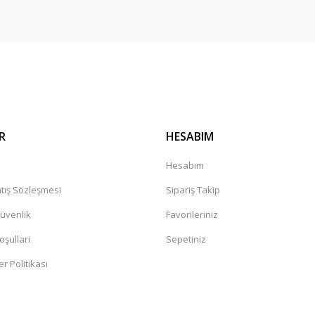
Gönder
R
HESABIM
a
Hesabım
tış Sözleşmesi
Sipariş Takip
Güvenlik
Favorileriniz
oşullari
Sepetiniz
er Politikası