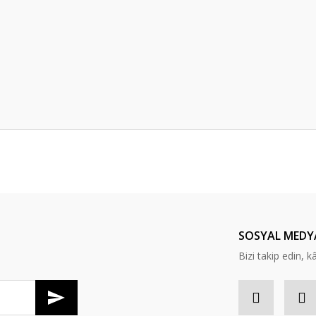
er konularda yetersiz gördüğünüz noktaları öneri formunu kullanarak tarafım
Bu ürüne ilk yorumu siz yapın!
Yorum Yaz
SOSYAL MEDY
Bizi takip edin, kâr