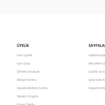
ÜYELİK
SAYFALA
Yeni Üyelik
Hakkımızd
Üye Girişi
Mesafeli Sa
Şifremi Unuttum
Gizlilik ve 
İletişim Formu
İptal İade K
Havale Bildirim Formu
Kişisel Veril
Sipariş Sorgula
Kargo Takibi