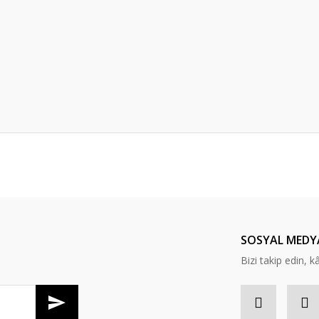
er konularda yetersiz gördüğünüz noktaları öneri formunu kullanarak tarafım
Bu ürüne ilk yorumu siz yapın!
Yorum Yaz
SOSYAL MEDY
Bizi takip edin, kâr