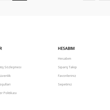
Gönder
R
HESABIM
a
Hesabım
tış Sözleşmesi
Sipariş Takip
Güvenlik
Favorileriniz
oşullari
Sepetiniz
er Politikası