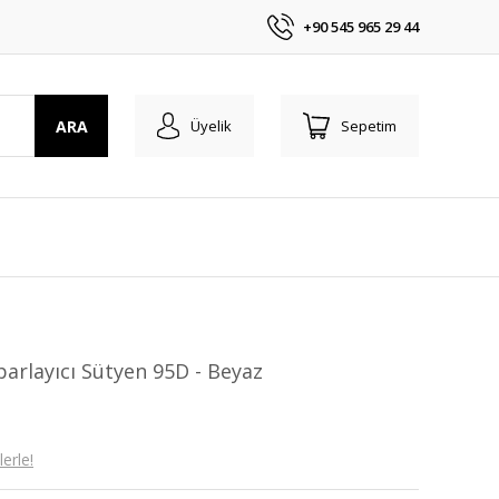
+90 545 965 29 44
ARA
Üyelik
Sepetim
arlayıcı Sütyen 95D - Beyaz
erle!