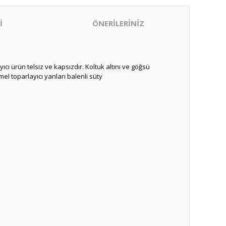
İ
ÖNERİLERİNİZ
cı ürün telsiz ve kapsızdır. Koltuk altını ve göğsü
l toparlayıcı yanları balenli süty