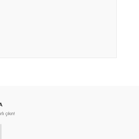
ıza iletebilirsiniz.
A
lı çıkın!