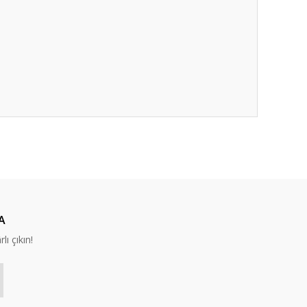
ıza iletebilirsiniz.
A
lı çıkın!