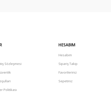
Gönder
R
HESABIM
a
Hesabım
tış Sözleşmesi
Sipariş Takip
Güvenlik
Favorileriniz
oşullari
Sepetiniz
er Politikası