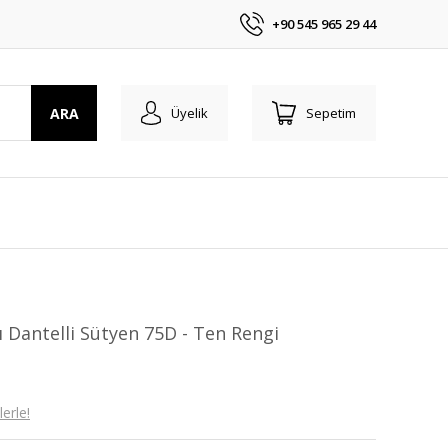
+90 545 965 29 44
ARA
Üyelik
Sepetim
 Dantelli Sütyen 75D - Ten Rengi
erle!