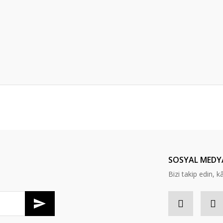
er konularda yetersiz gördüğünüz noktaları öneri formunu kullanarak tarafım
Bu ürüne ilk yorumu siz yapın!
Yorum Yaz
SOSYAL MEDY
Bizi takip edin, kâr