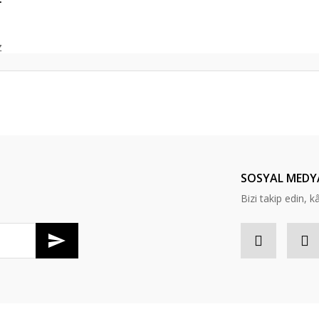
z
er konularda yetersiz gördüğünüz noktaları öneri formunu kullanarak tarafım
Bu ürüne ilk yorumu siz yapın!
Yorum Yaz
SOSYAL MEDY
Bizi takip edin, kâr
Gönder