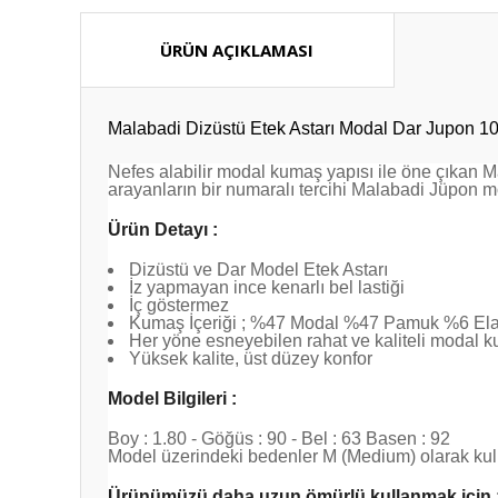
ÜRÜN AÇIKLAMASI
Malabadi Dizüstü Etek Astarı Modal Dar Jupon 1
Nefes alabilir modal kumaş yapısı ile öne çıkan M
arayanların bir numaralı tercihi Malabadi Jüpon m
Ürün Detayı :
Dizüstü ve Dar Model Etek Astarı
İz yapmayan ince kenarlı bel lastiği
İç göstermez
Kumaş İçeriği ; %47 Modal %47 Pamuk %6 El
Her yöne esneyebilen rahat ve kaliteli modal 
Yüksek kalite, üst düzey konfor
Model Bilgileri :
Boy : 1.80 - Göğüs : 90 - Bel : 63 Basen : 92
Model üzerindeki bedenler M (Medium) olarak kull
Ürünümüzü daha uzun ömürlü kullanmak için 