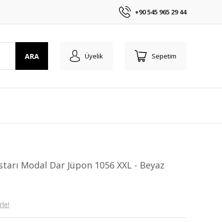
+90 545 965 29 44
ARA
Üyelik
Sepetim
starı Modal Dar Jüpon 1056 XXL - Beyaz
le!