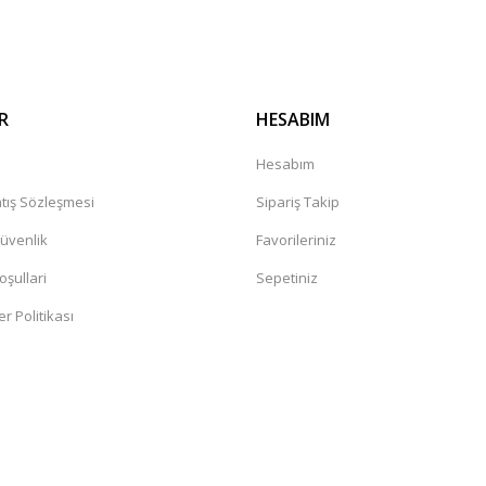
R
HESABIM
a
Hesabım
tış Sözleşmesi
Sipariş Takip
Güvenlik
Favorileriniz
oşullari
Sepetiniz
er Politikası