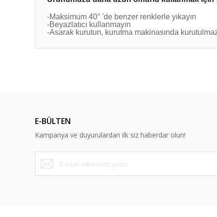
-Maksimum 40° 'de benzer renklerle yıkayın
-Beyazlatıcı kullanmayın
-Asarak kurutun, kurutma makinasında kurutulma
Bu ürünün fiyat bilgisi, resim, ürün açıklamalarında ve diğ
Görüş ve önerileriniz için teşekkür ederiz.
Ürün resmi kalitesiz, bozuk veya görüntülenemiyor.
Ürün açıklamasında eksik bilgiler bulunuyor.
E-BÜLTEN
Ürün bilgilerinde hatalar bulunuyor.
Kampanya ve duyurulardan ilk siz haberdar olun!
Ürün fiyatı diğer sitelerden daha pahalı.
Bu ürüne benzer farklı alternatifler olmalı.