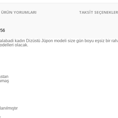
ÜRÜN YORUMLARI
TAKSİT SEÇENEKLER
056
alabadi kadın Dizüstü Jüpon modeli size gün boyu eşsiz bir raha
odelleri olacak.
astan
kumaş
anılmıştır
: