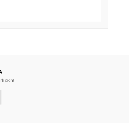
ıza iletebilirsiniz.
A
lı çıkın!