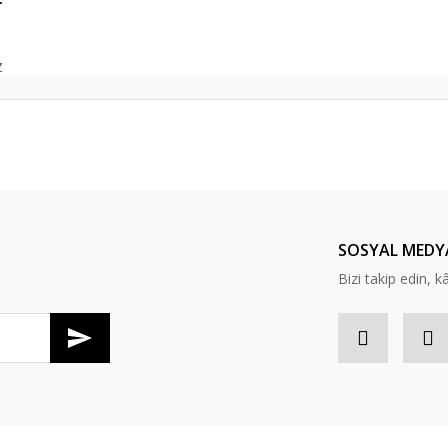
z
er konularda yetersiz gördüğünüz noktaları öneri formunu kullanarak tarafım
Bu ürüne ilk yorumu siz yapın!
Yorum Yaz
SOSYAL MEDY
Bizi takip edin, kâr
Gönder