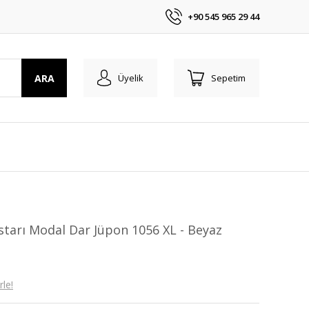
+90 545 965 29 44
ARA
Üyelik
Sepetim
starı Modal Dar Jüpon 1056 XL - Beyaz
le!