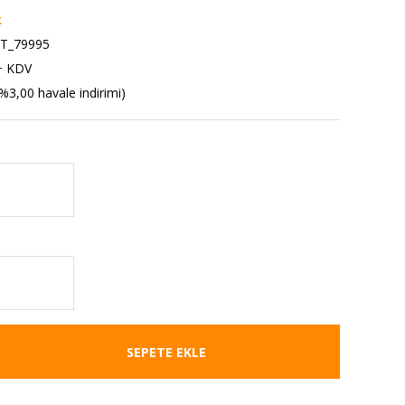
k
T_79995
+ KDV
%3,00 havale indirimi)
SEPETE EKLE