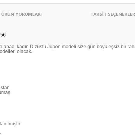
ÜRÜN YORUMLARI
TAKSİT SEÇENEKLER
056
alabadi kadın Dizüstü Jüpon modeli size gün boyu eşsiz bir raha
odelleri olacak.
astan
kumaş
anılmıştır
: