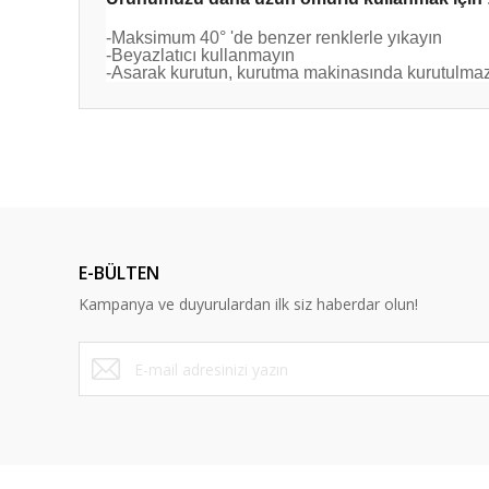
-Maksimum 40° 'de benzer renklerle yıkayın
-Beyazlatıcı kullanmayın
-Asarak kurutun, kurutma makinasında kurutulma
Bu ürünün fiyat bilgisi, resim, ürün açıklamalarında ve diğ
Görüş ve önerileriniz için teşekkür ederiz.
Ürün resmi kalitesiz, bozuk veya görüntülenemiyor.
Ürün açıklamasında eksik bilgiler bulunuyor.
E-BÜLTEN
Ürün bilgilerinde hatalar bulunuyor.
Kampanya ve duyurulardan ilk siz haberdar olun!
Ürün fiyatı diğer sitelerden daha pahalı.
Bu ürüne benzer farklı alternatifler olmalı.