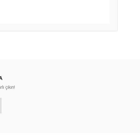
ıza iletebilirsiniz.
A
lı çıkın!