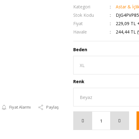
Kategori
Astar & İçli
Stok Kodu
DJG4PVP85
Fiyat
229,09 TL 
Havale
244,44 TL (
Beden
Renk
Fiyat Alarmı
Paylaş