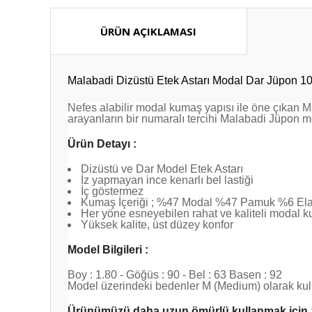
ÜRÜN AÇIKLAMASI
Malabadi Dizüstü Etek Astarı Modal Dar Jüpon 1
Nefes alabilir modal kumaş yapısı ile öne çıkan M
arayanların bir numaralı tercihi Malabadi Jüpon m
Ürün Detayı :
Dizüstü ve Dar Model Etek Astarı
İz yapmayan ince kenarlı bel lastiği
İç göstermez
Kumaş İçeriği ; %47 Modal %47 Pamuk %6 El
Her yöne esneyebilen rahat ve kaliteli modal 
Yüksek kalite, üst düzey konfor
Model Bilgileri :
Boy : 1.80 - Göğüs : 90 - Bel : 63 Basen : 92
Model üzerindeki bedenler M (Medium) olarak kull
Ürünümüzü daha uzun ömürlü kullanmak için 