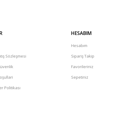
R
HESABIM
a
Hesabım
tış Sözleşmesi
Sipariş Takip
Güvenlik
Favorileriniz
oşullari
Sepetiniz
er Politikası