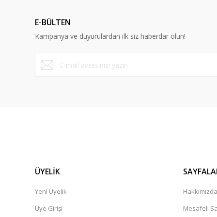
Ürün açıklamasında eksik bilgiler bulunuyor.
E-BÜLTEN
Ürün bilgilerinde hatalar bulunuyor.
Kampanya ve duyurulardan ilk siz haberdar olun!
Ürün fiyatı diğer sitelerden daha pahalı.
Bu ürüne benzer farklı alternatifler olmalı.
ÜYELİK
SAYFALA
Yeni Üyelik
Hakkımızd
Üye Girişi
Mesafeli Sa