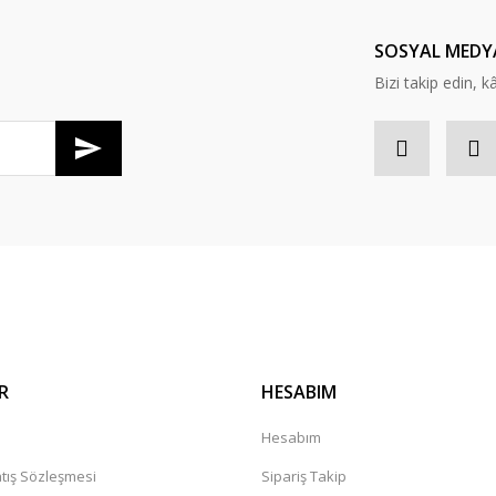
Yorum Yaz
SOSYAL MEDY
Bizi takip edin, kâr
Gönder
R
HESABIM
a
Hesabım
tış Sözleşmesi
Sipariş Takip