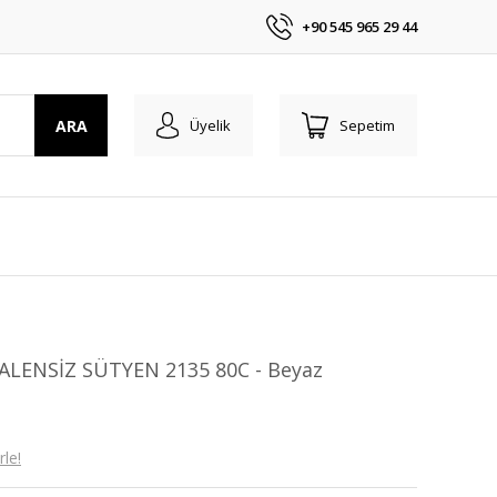
+90 545 965 29 44
ARA
Üyelik
Sepetim
ENSİZ SÜTYEN 2135 80C - Beyaz
le!