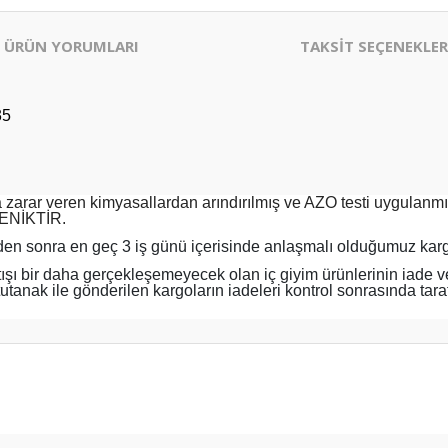
ÜRÜN YORUMLARI
TAKSİT SEÇENEKLER
35
ar veren kimyasallardan arındırılmış ve AZO testi uygulanmıştı
YENİKTİR.
en sonra en geç 3 iş günü içerisinde anlaşmalı olduğumuz kargo
tışı bir daha gerçekleşemeyecek olan iç giyim ürünlerinin iade v
anak ile gönderilen kargoların iadeleri kontrol sonrasında taraf
er konularda yetersiz gördüğünüz noktaları öneri formunu kullanarak tarafım
Bu ürüne ilk yorumu siz yapın!