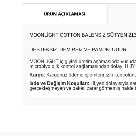
ÜRÜN AÇIKLAMASI
MOONLİGHT COTTON BALENSİZ SÜTYEN 21
DESTEKSİZ, DEMİRSİZ VE PAMUKLUDUR.
MOONLİGHT iç giyimi üretim aşamasında vücuda zar
microbiyolojik kontrol sağlamasından dolayı HİJ
Kargo:
Kargonuz ödeme işlemlerinizin kontrolünd
İade ve Değişim Koşulları:
Hijyen dolayısıyla sa
gerçekleşmeyen ve paketi zarar görmemiş halde tut
Bu ürünün fiyat bilgisi, resim, ürün açıklamalarında ve diğ
Görüş ve önerileriniz için teşekkür ederiz.
Ürün resmi kalitesiz, bozuk veya görüntülenemiyor.