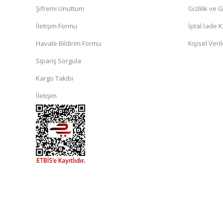
Şifremi Unuttum
Gizlilik ve 
İletişim Formu
İptal İade K
Havale Bildirim Formu
Kişisel Veril
Sipariş Sorgula
Kargo Takibi
İletişim