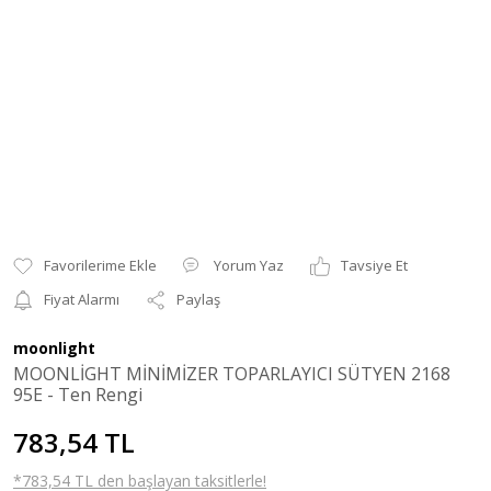
Yorum Yaz
Tavsiye Et
Fiyat Alarmı
Paylaş
moonlight
MOONLİGHT MİNİMİZER TOPARLAYICI SÜTYEN 2168
95E - Ten Rengi
783,54 TL
*783,54 TL den başlayan taksitlerle!