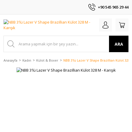
+90 545 965 29 44
ARA
Anasayfa
Kadın
Külot & Boxer
NBB 3'lü Lazer V Shape Brazillian Külot 328 M