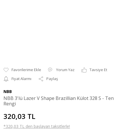
Yorum Yaz
Tavsiye Et
Fiyat Alarmı
Paylaş
NBB
NBB 3'lü Lazer V Shape Brazillian Külot 328 S - Ten
Rengi
320,03 TL
*320,03 TL den başlayan taksitlerle!