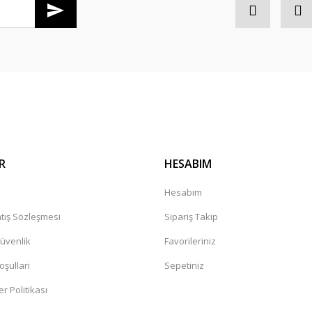
Gönder
R
HESABIM
a
Hesabım
tış Sözleşmesi
Sipariş Takip
Güvenlik
Favorileriniz
oşullari
Sepetiniz
er Politikası