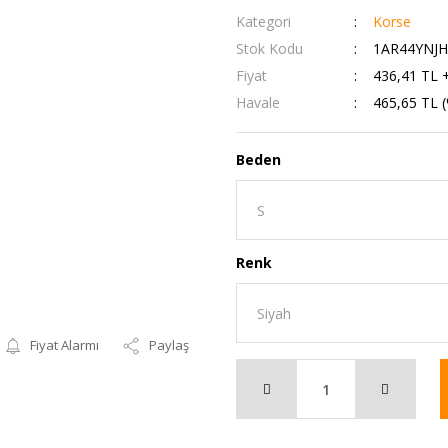
Kategori
Korse
Stok Kodu
1AR44YNJH
Fiyat
436,41 TL 
Havale
465,65 TL (
Beden
Renk
Fiyat Alarmı
Paylaş