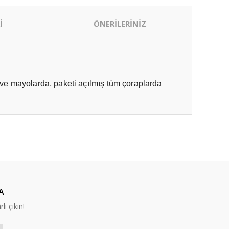
İ
ÖNERİLERİNİZ
ltı ve mayolarda, paketi açılmış tüm çoraplarda
ıza iletebilirsiniz.
A
lı çıkın!