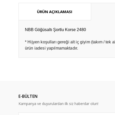
ÜRÜN AÇIKLAMASI
NBB Göğüsaltı Şortlu Korse 2480
* Hijyen koşulları gereği alt iç giyim (takım / tek
ürün iadesi yapılmamaktadır.
Bu ürünün fiyat bilgisi, resim, ürün açıklamalarında ve diğ
Görüş ve önerileriniz için teşekkür ederiz.
Ürün resmi kalitesiz, bozuk veya görüntülenemiyor.
Ürün açıklamasında eksik bilgiler bulunuyor.
E-BÜLTEN
Ürün bilgilerinde hatalar bulunuyor.
Kampanya ve duyurulardan ilk siz haberdar olun!
Ürün fiyatı diğer sitelerden daha pahalı.
Bu ürüne benzer farklı alternatifler olmalı.