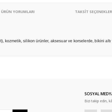
ÜRÜN YORUMLARI
TAKSİT SEÇENEKLER
 alt), kozmetik, silikon ürünler, aksesuar ve korselerde, bikini a
er konularda yetersiz gördüğünüz noktaları öneri formunu kullanarak tarafım
Bu ürüne ilk yorumu siz yapın!
Yorum Yaz
SOSYAL MEDY
Bizi takip edin, kâr