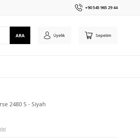
+90 545 965 29 44
ARA
Üyelik
Sepetim
se 2480 S - Siyah
le!