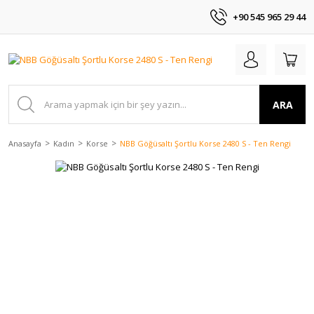
+90 545 965 29 44
ARA
Anasayfa
Kadın
Korse
NBB Göğüsaltı Şortlu Korse 2480 S - Ten Rengi