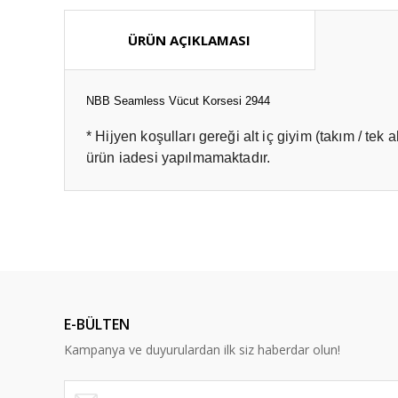
ÜRÜN AÇIKLAMASI
NBB Seamless Vücut Korsesi 2944
* Hijyen koşulları gereği alt iç giyim (takım / tek
ürün iadesi yapılmamaktadır.
Bu ürünün fiyat bilgisi, resim, ürün açıklamalarında ve diğ
Görüş ve önerileriniz için teşekkür ederiz.
Ürün resmi kalitesiz, bozuk veya görüntülenemiyor.
Ürün açıklamasında eksik bilgiler bulunuyor.
E-BÜLTEN
Ürün bilgilerinde hatalar bulunuyor.
Kampanya ve duyurulardan ilk siz haberdar olun!
Ürün fiyatı diğer sitelerden daha pahalı.
Bu ürüne benzer farklı alternatifler olmalı.