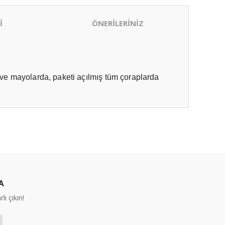
İ
ÖNERİLERİNİZ
ltı ve mayolarda, paketi açılmış tüm çoraplarda
ıza iletebilirsiniz.
A
lı çıkın!