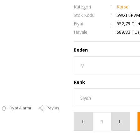
Kategori
Korse
Stok Kodu
5WXFLPVM
Fiyat
552,79 TL 
Havale
589,83 TL (
Beden
Renk
Fiyat Alarmı
Paylaş