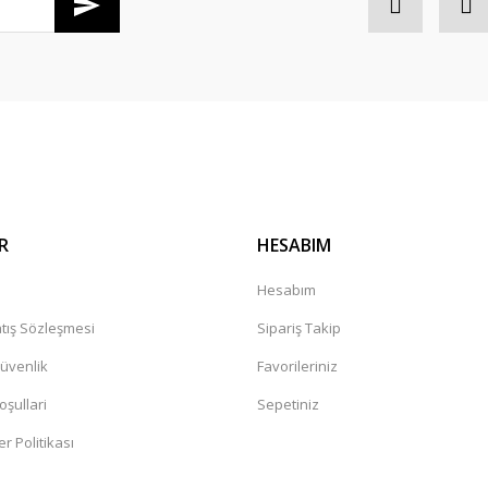
Gönder
R
HESABIM
a
Hesabım
tış Sözleşmesi
Sipariş Takip
Güvenlik
Favorileriniz
oşullari
Sepetiniz
er Politikası