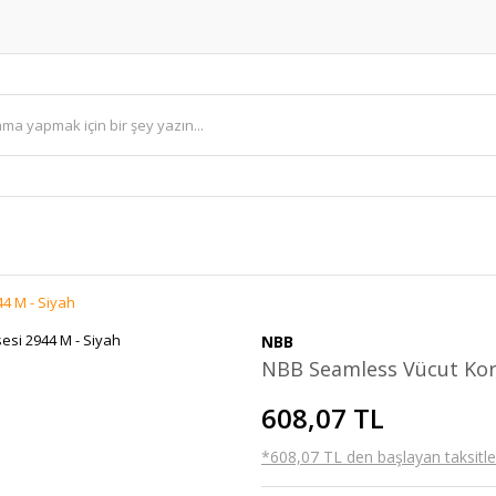
4 M - Siyah
NBB
NBB Seamless Vücut Kors
608,07 TL
*608,07 TL den başlayan taksitler