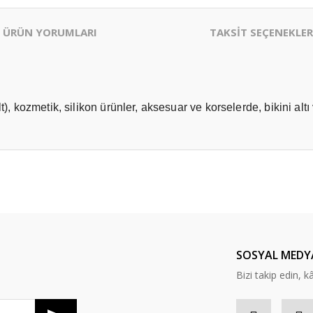
ÜRÜN YORUMLARI
TAKSİT SEÇENEKLER
 alt), kozmetik, silikon ürünler, aksesuar ve korselerde, bikini a
er konularda yetersiz gördüğünüz noktaları öneri formunu kullanarak tarafım
Bu ürüne ilk yorumu siz yapın!
Yorum Yaz
SOSYAL MEDY
Bizi takip edin, kâr