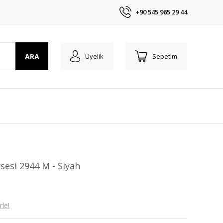
+90 545 965 29 44
ARA
Üyelik
Sepetim
esi 2944 M - Siyah
le!