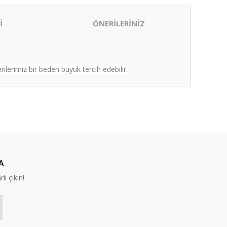
İ
ÖNERİLERİNİZ
lerimiz bir beden büyük tercih edebilir.
ıza iletebilirsiniz.
A
lı çıkın!