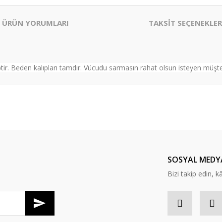
ÜRÜN YORUMLARI
TAKSİT SEÇENEKLER
. Beden kalıpları tamdır. Vücudu sarmasın rahat olsun isteyen müşteri
er konularda yetersiz gördüğünüz noktaları öneri formunu kullanarak tarafım
Bu ürüne ilk yorumu siz yapın!
Yorum Yaz
SOSYAL MEDY
Bizi takip edin, kâr