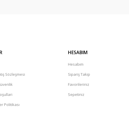
Gönder
R
HESABIM
a
Hesabım
tış Sözleşmesi
Sipariş Takip
Güvenlik
Favorileriniz
oşullari
Sepetiniz
er Politikası