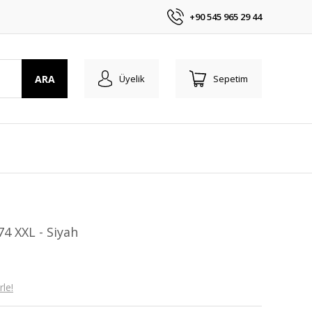
+90 545 965 29 44
ARA
Üyelik
Sepetim
74 XXL - Siyah
le!