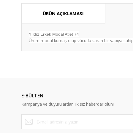
ÜRÜN AÇIKLAMASI
Yıldız Erkek Modal Atlet 74
Ürüm modal kumaş olup vücudu saran bir yapıya sahiptir
Bu ürünün fiyat bilgisi, resim, ürün açıklamalarında ve diğ
Görüş ve önerileriniz için teşekkür ederiz.
Ürün resmi kalitesiz, bozuk veya görüntülenemiyor.
Ürün açıklamasında eksik bilgiler bulunuyor.
E-BÜLTEN
Ürün bilgilerinde hatalar bulunuyor.
Kampanya ve duyurulardan ilk siz haberdar olun!
Ürün fiyatı diğer sitelerden daha pahalı.
Bu ürüne benzer farklı alternatifler olmalı.