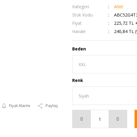
Kategori
Atlet
Stok Kodu
ABC52G4T
Fiyat
225,72 TL 
Havale
240,84 TL (
Beden
Renk
Fiyat Alarmı
Paylaş