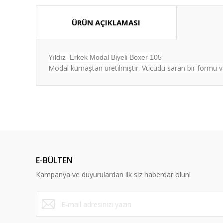
ÜRÜN AÇIKLAMASI
Yıldız Erkek Modal Biyeli Boxer 105
Modal kumaştan üretilmiştir. Vücudu saran bir formu va
Bu ürünün fiyat bilgisi, resim, ürün açıklamalarında ve diğ
Görüş ve önerileriniz için teşekkür ederiz.
Ürün resmi kalitesiz, bozuk veya görüntülenemiyor.
Ürün açıklamasında eksik bilgiler bulunuyor.
E-BÜLTEN
Ürün bilgilerinde hatalar bulunuyor.
Kampanya ve duyurulardan ilk siz haberdar olun!
Ürün fiyatı diğer sitelerden daha pahalı.
Bu ürüne benzer farklı alternatifler olmalı.