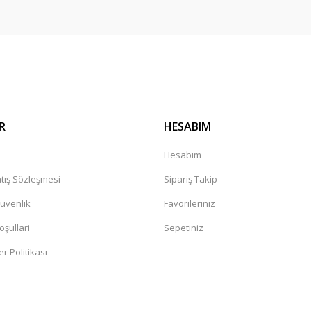
Gönder
R
HESABIM
a
Hesabım
tış Sözleşmesi
Sipariş Takip
Güvenlik
Favorileriniz
oşullari
Sepetiniz
er Politikası