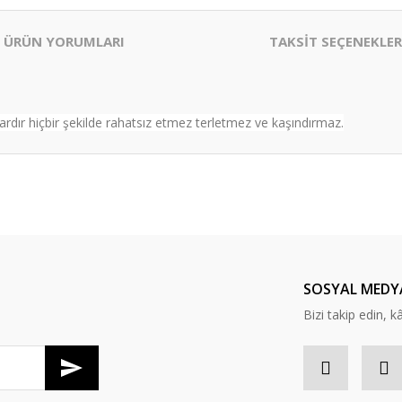
ÜRÜN YORUMLARI
TAKSİT SEÇENEKLER
rdır hiçbir şekilde rahatsız etmez terletmez ve kaşındırmaz.
er konularda yetersiz gördüğünüz noktaları öneri formunu kullanarak tarafım
Bu ürüne ilk yorumu siz yapın!
Yorum Yaz
SOSYAL MEDY
Bizi takip edin, kâr