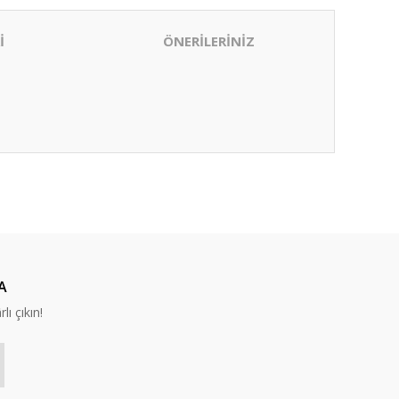
İ
ÖNERİLERİNİZ
ıza iletebilirsiniz.
A
lı çıkın!