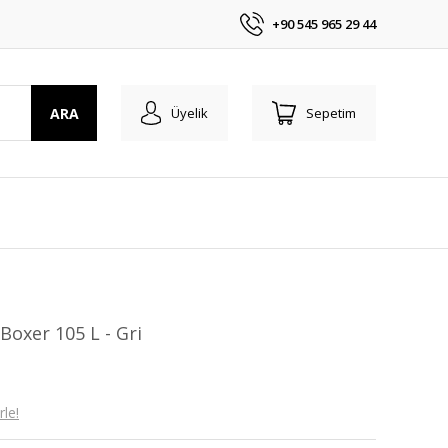
+90 545 965 29 44
ARA
Üyelik
Sepetim
 Boxer 105 L - Gri
le!