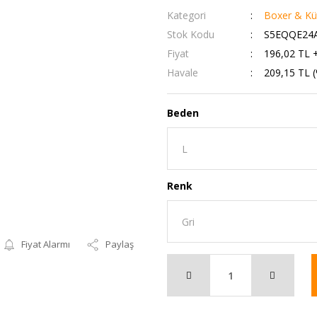
Kategori
Boxer & Kü
Stok Kodu
S5EQQE24A
Fiyat
196,02 TL 
Havale
209,15 TL (
Beden
Renk
Fiyat Alarmı
Paylaş