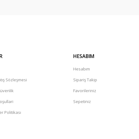
Gönder
R
HESABIM
a
Hesabım
tış Sözleşmesi
Sipariş Takip
Güvenlik
Favorileriniz
oşullari
Sepetiniz
er Politikası