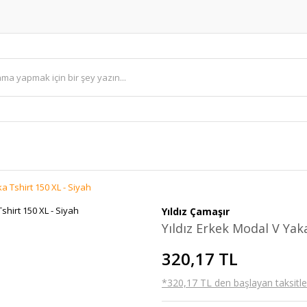
a Tshirt 150 XL - Siyah
Yıldız Çamaşır
Yıldız Erkek Modal V Yaka
320,17 TL
*320,17 TL den başlayan taksitler