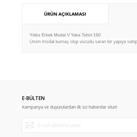
ÜRÜN AÇIKLAMASI
Yıldız Erkek Modal V Yaka Tshirt 150
Ürüm modal kumaş olup vücudu saran bir yapıya sahiptir
Bu ürünün fiyat bilgisi, resim, ürün açıklamalarında ve diğ
Görüş ve önerileriniz için teşekkür ederiz.
Ürün resmi kalitesiz, bozuk veya görüntülenemiyor.
Ürün açıklamasında eksik bilgiler bulunuyor.
E-BÜLTEN
Ürün bilgilerinde hatalar bulunuyor.
Kampanya ve duyurulardan ilk siz haberdar olun!
Ürün fiyatı diğer sitelerden daha pahalı.
Bu ürüne benzer farklı alternatifler olmalı.