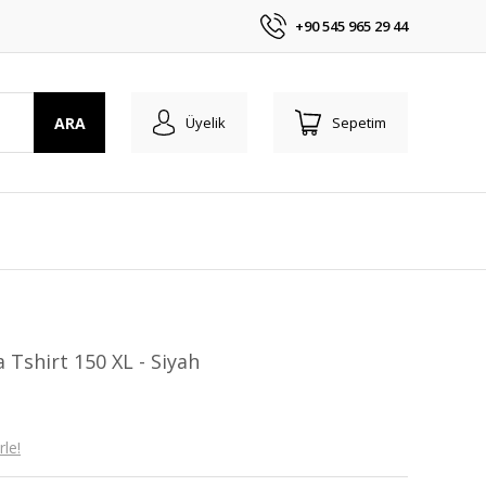
+90 545 965 29 44
ARA
Üyelik
Sepetim
 Tshirt 150 XL - Siyah
le!