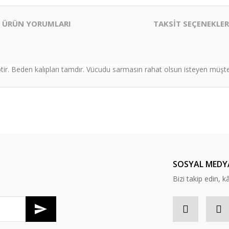
ÜRÜN YORUMLARI
TAKSİT SEÇENEKLER
. Beden kalıpları tamdır. Vücudu sarmasın rahat olsun isteyen müşteri
er konularda yetersiz gördüğünüz noktaları öneri formunu kullanarak tarafım
Bu ürüne ilk yorumu siz yapın!
Yorum Yaz
SOSYAL MEDY
Bizi takip edin, kâr