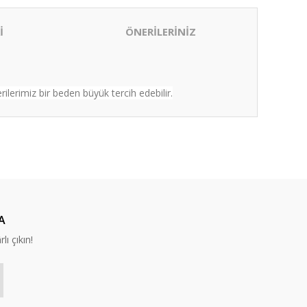
İ
ÖNERİLERİNİZ
lerimiz bir beden büyük tercih edebilir.
ıza iletebilirsiniz.
A
lı çıkın!