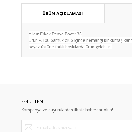
ÜRÜN AÇIKLAMASI
Yıldız Erkek Penye Boxer 35
Ürün %100 pamuk olup içinde herhangi bir kumaş karımışı
beyaz üstüne farklı baskılarda ürün gelebilir.
Bu ürünün fiyat bilgisi, resim, ürün açıklamalarında ve diğ
Görüş ve önerileriniz için teşekkür ederiz.
Ürün resmi kalitesiz, bozuk veya görüntülenemiyor.
Ürün açıklamasında eksik bilgiler bulunuyor.
E-BÜLTEN
Ürün bilgilerinde hatalar bulunuyor.
Kampanya ve duyurulardan ilk siz haberdar olun!
Ürün fiyatı diğer sitelerden daha pahalı.
Bu ürüne benzer farklı alternatifler olmalı.