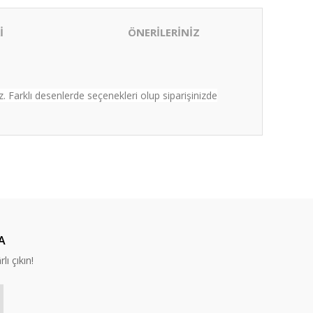
İ
ÖNERİLERİNİZ
. Farklı desenlerde seçenekleri olup siparişinizde
ıza iletebilirsiniz.
A
lı çıkın!