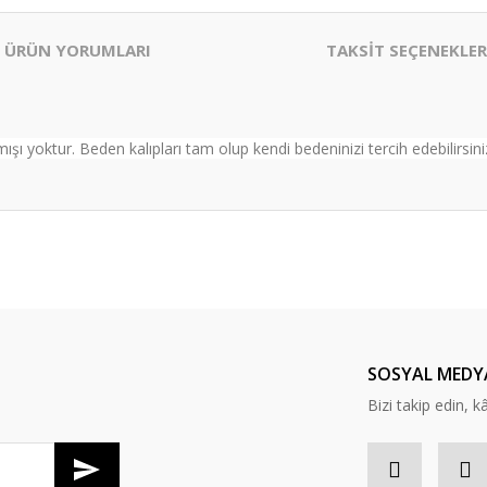
ÜRÜN YORUMLARI
TAKSİT SEÇENEKLER
 yoktur. Beden kalıpları tam olup kendi bedeninizi tercih edebilirsiniz
er konularda yetersiz gördüğünüz noktaları öneri formunu kullanarak tarafım
Bu ürüne ilk yorumu siz yapın!
Yorum Yaz
SOSYAL MEDY
Bizi takip edin, kâr