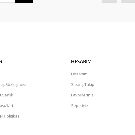
Gönder
R
HESABIM
a
Hesabım
tış Sözleşmesi
Sipariş Takip
Güvenlik
Favorileriniz
oşullari
Sepetiniz
er Politikası