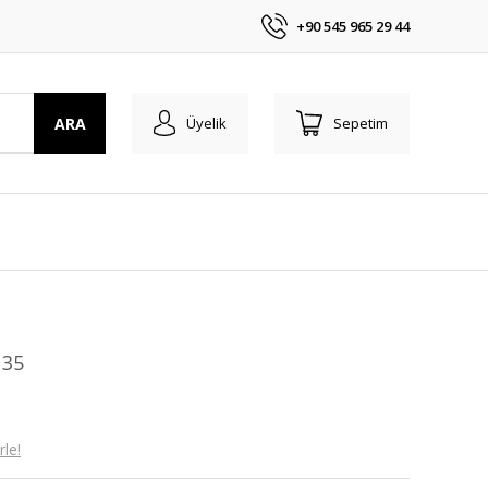
+90 545 965 29 44
ARA
Üyelik
Sepetim
 35
le!