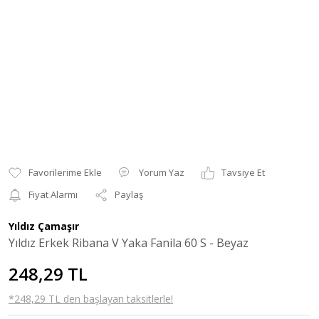
Yorum Yaz
Tavsiye Et
Fiyat Alarmı
Paylaş
Yıldız Çamaşır
Yıldız Erkek Ribana V Yaka Fanila 60 S - Beyaz
248,29 TL
*248,29 TL den başlayan taksitlerle!