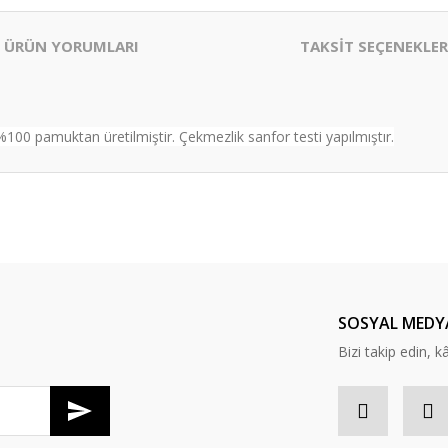
ÜRÜN YORUMLARI
TAKSİT SEÇENEKLER
%100 pamuktan üretilmiştir. Çekmezlik sanfor testi yapılmıştır.
er konularda yetersiz gördüğünüz noktaları öneri formunu kullanarak tarafım
Bu ürüne ilk yorumu siz yapın!
Yorum Yaz
SOSYAL MEDY
Bizi takip edin, kâr