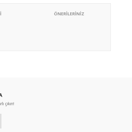
İ
ÖNERİLERİNİZ
ıza iletebilirsiniz.
A
lı çıkın!