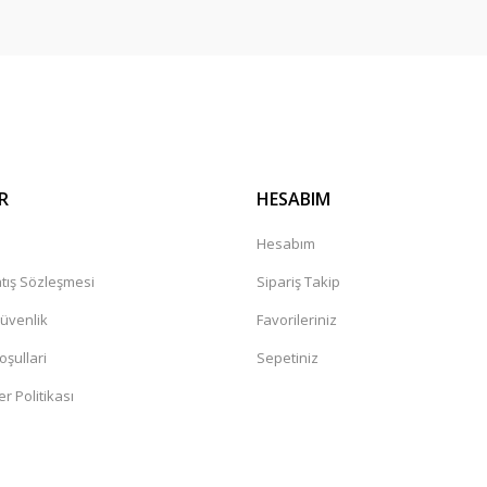
Gönder
R
HESABIM
a
Hesabım
tış Sözleşmesi
Sipariş Takip
Güvenlik
Favorileriniz
oşullari
Sepetiniz
er Politikası