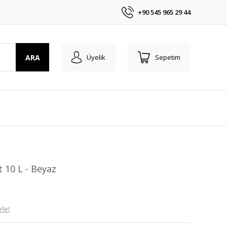
+90 545 965 29 44
ARA
Üyelik
Sepetim
et 10 L - Beyaz
le!