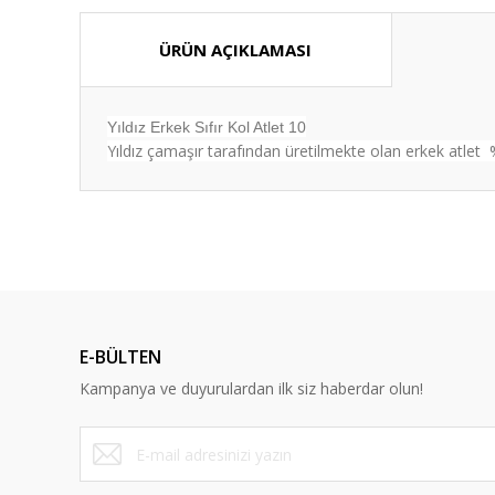
ÜRÜN AÇIKLAMASI
Yıldız Erkek Sıfır Kol Atlet 10
Yıldız çamaşır tarafından üretilmekte olan erkek atlet 
Bu ürünün fiyat bilgisi, resim, ürün açıklamalarında ve diğ
Görüş ve önerileriniz için teşekkür ederiz.
Ürün resmi kalitesiz, bozuk veya görüntülenemiyor.
Ürün açıklamasında eksik bilgiler bulunuyor.
E-BÜLTEN
Ürün bilgilerinde hatalar bulunuyor.
Kampanya ve duyurulardan ilk siz haberdar olun!
Ürün fiyatı diğer sitelerden daha pahalı.
Bu ürüne benzer farklı alternatifler olmalı.