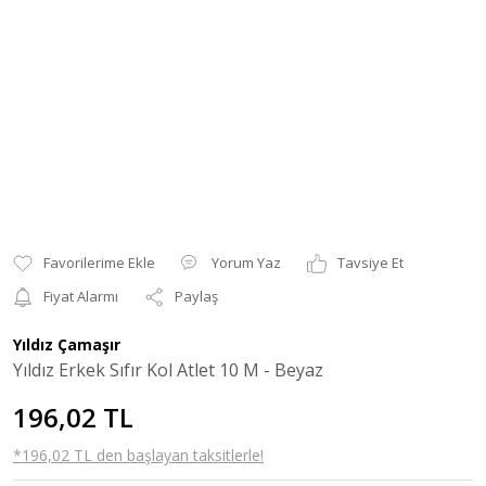
Yorum Yaz
Tavsiye Et
Fiyat Alarmı
Paylaş
Yıldız Çamaşır
Yıldız Erkek Sıfır Kol Atlet 10 M - Beyaz
196,02 TL
*196,02 TL den başlayan taksitlerle!