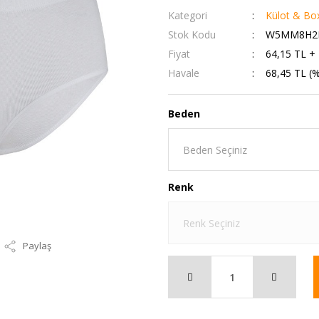
Kategori
Külot & Bo
Stok Kodu
W5MM8H2
Fiyat
64,15 TL +
Havale
68,45 TL (%
Beden
Renk
Paylaş