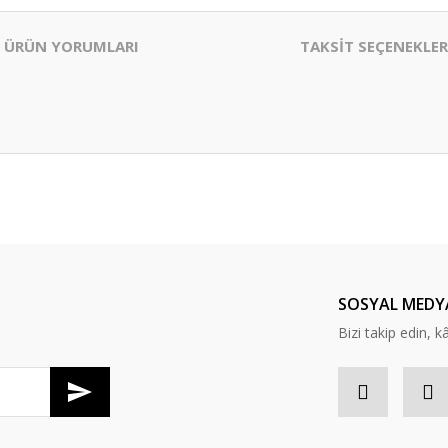
ÜRÜN YORUMLARI
TAKSİT SEÇENEKLER
er konularda yetersiz gördüğünüz noktaları öneri formunu kullanarak tarafım
Bu ürüne ilk yorumu siz yapın!
Yorum Yaz
SOSYAL MEDY
Bizi takip edin, kâr