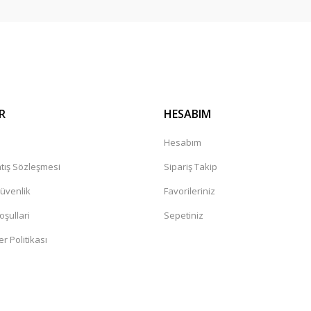
Gönder
R
HESABIM
a
Hesabım
tış Sözleşmesi
Sipariş Takip
Güvenlik
Favorileriniz
oşullari
Sepetiniz
er Politikası