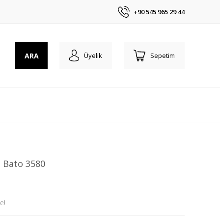
+90 545 965 29 44
ARA
Üyelik
Sepetim
i Bato 3580
e!