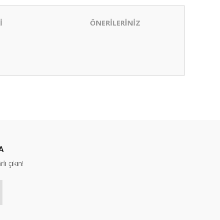
İ
ÖNERİLERİNİZ
ıza iletebilirsiniz.
A
lı çıkın!