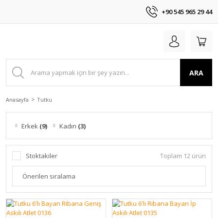
+90 545 965 29 44
ARA
Anasayfa
Tutku
Erkek
(9)
Kadın
(3)
Stoktakiler
Toplam 12 ürün